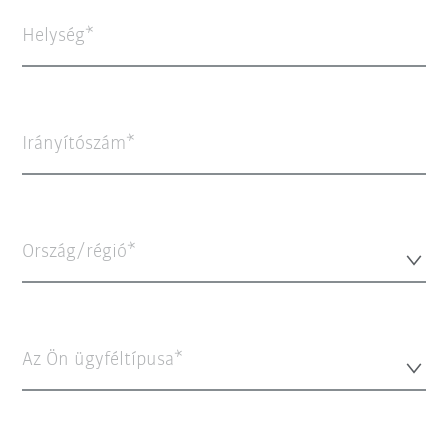
Helység
Irányítószám
Ország/régió*
Az Ön ügyféltípusa*