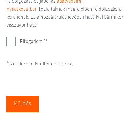
feldolgozása céljából az
adatvédelmi
nyilatkozatban
foglaltaknak megfelelően feldolgozásra
kerüljenek. Ez a hozzájárulás jövőbeli hatállyal bármikor
visszavonható.
Elfogadom*
* Kötelezően kitöltendő mezők.
Küldés