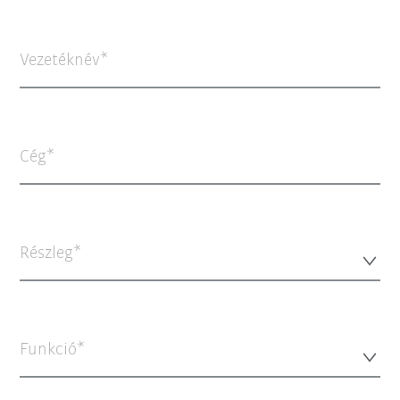
Vezetéknév
Cég
Részleg*
Funkció*