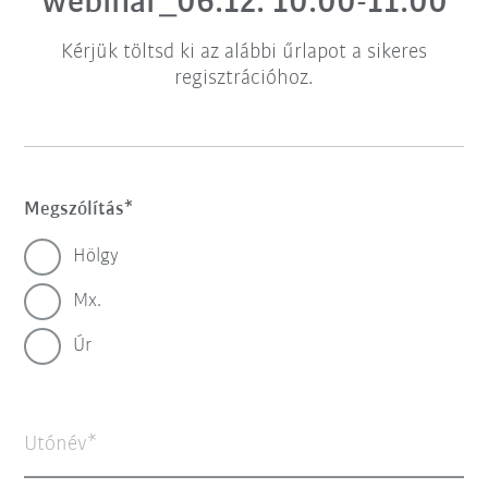
webinár_06.12. 10:00-11:00
Kérjük töltsd ki az alábbi űrlapot a sikeres
regisztrációhoz.
Megszólítás
Hölgy
Mx.
Úr
Utónév