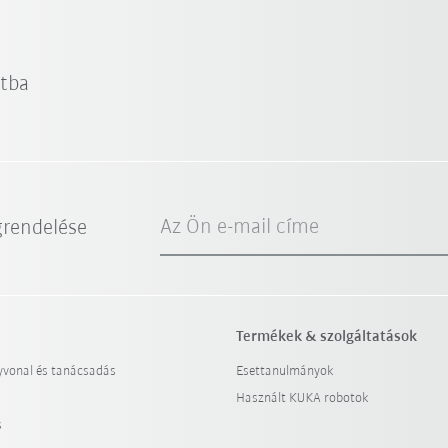
atba
Az Ön e-mail címe
grendelése
Termékek & szolgáltatások
yvonal és tanácsadás
Esettanulmányok
Használt KUKA robotok
s