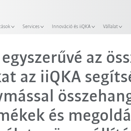
Robot Guide segítségével!
Ismerje meg a KUKA Robot Gu
zások
Services
Innováció és iiQKA
Vállalat
 egyszerűvé az öss
at az iiQKA segíts
ymással összehang
mékek és megold