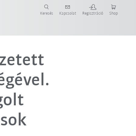
Keresés
Kapcsolat
Regisztráció
Shop
ide-ot most!
zetett
égével.
olt
ások