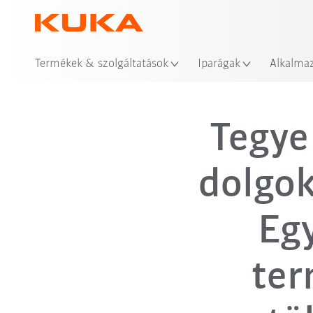
Termékek & szolgáltatások
Iparágak
Alkalma
Tegye
dolgok
Eg
ter