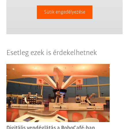
Sütik engedélyezése
Esetleg ezek is érdekelhetnek
Digitális vendéglátás a RoboCafé-ban