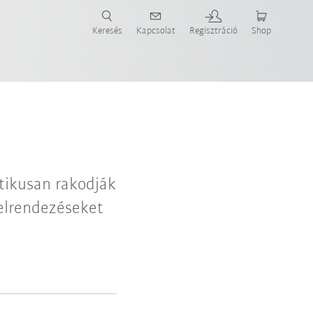
Keresés
Kapcsolat
Regisztráció
Shop
ide-ot most!
ikusan rakodják
 elrendezéseket