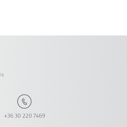
ág
+36 30 220 7469