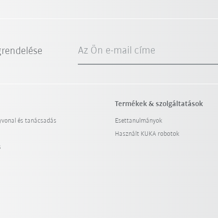
Az Ön e-mail címe
grendelése
Termékek & szolgáltatások
yvonal és tanácsadás
Esettanulmányok
Használt KUKA robotok
s