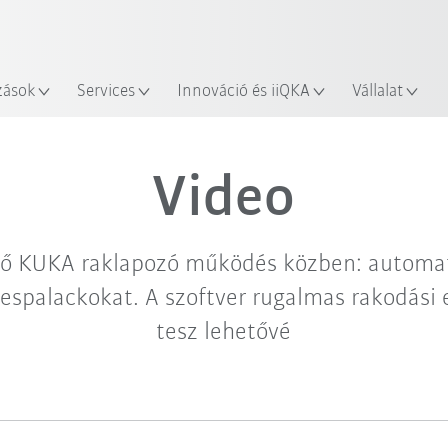
Robot Guide segítségével!
Ismerje meg a KUKA Robot Gu
zások
Services
Innováció és iiQKA
Vállalat
Video
ő KUKA raklapozó működés közben: automat
espalackokat. A szoftver rugalmas rakodási
tesz lehetővé