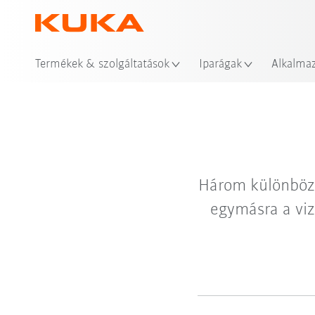
Termékek & szolgáltatások
Iparágak
Alkalma
Három különböz
egymásra a viz