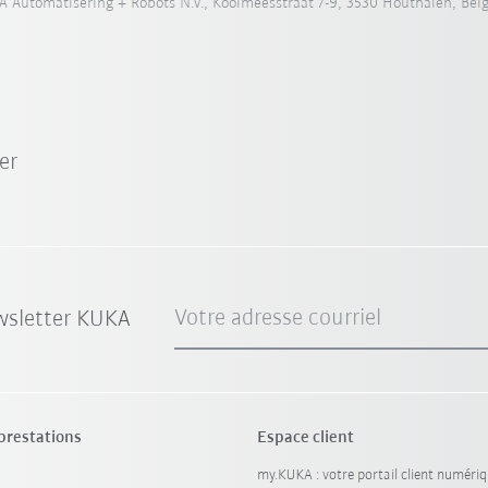
 Automatisering + Robots N.V., Koolmeesstraat 7-9, 3530 Houthalen, Bel
er
Votre adresse courriel
wsletter KUKA
 prestations
Espace client
my.KUKA : votre portail client numéri