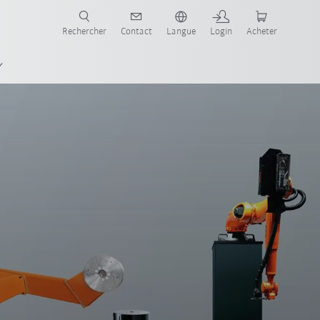
robots pour votre secteur et l'application souhaitée!
Rechercher
Contact
Langue
Login
Acheter