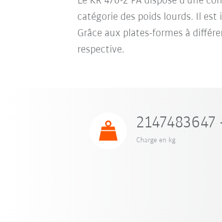
Le KR 470-2 PA dispose d’une cons
catégorie des poids lourds. Il es
Grâce aux plates-formes à différen
respective.
2147483647 
Charge en kg