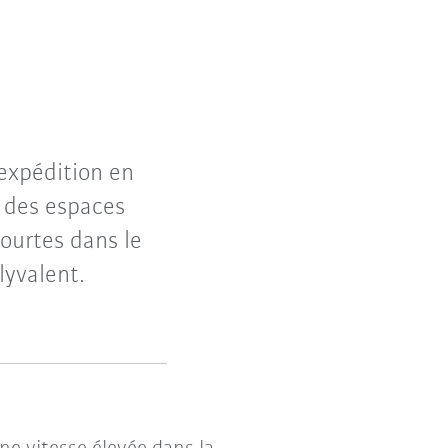
’expédition en
s des espaces
courtes dans le
yvalent.