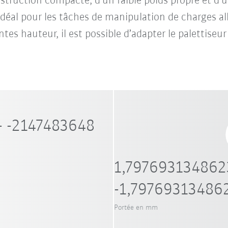
truction compacte, d’un faible poids propre et d’u
t idéal pour les tâches de manipulation de charges 
tes hauteur, il est possible d’adapter le palettiseur
- -2147483648
1,797693134862
-1,79769313486
Portée en mm