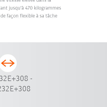
ne vitesse élevée dans la
allant jusqu'à 470 kilogrammes
 de façon flexible à sa tâche
32E+308 -
232E+308