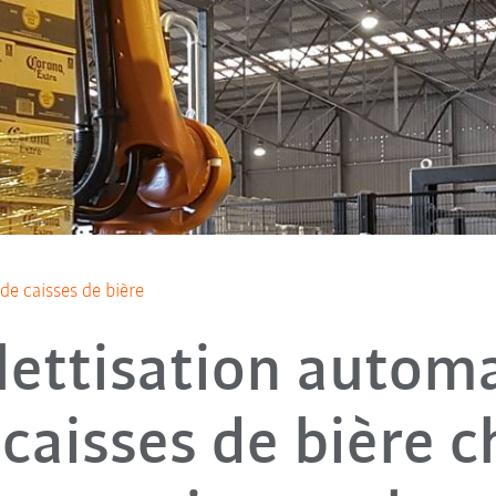
de caisses de bière
ettisation autom
 caisses de bière c