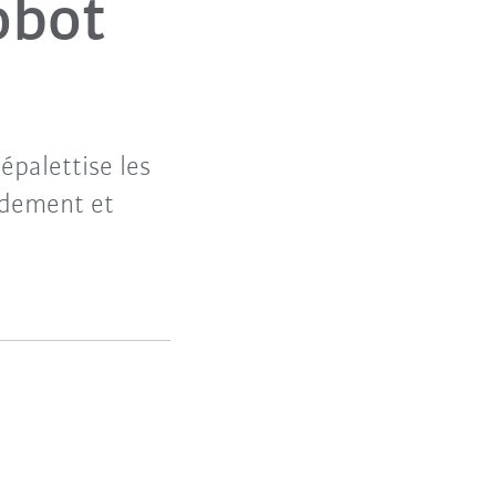
obot
palettise les
pidement et