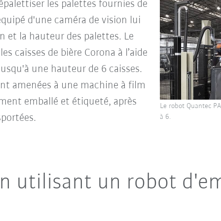
épalettiser les palettes fournies de
équipé d'une caméra de vision lui
n et la hauteur des palettes. Le
es caisses de bière Corona à l’aide
 jusqu'à une hauteur de 6 caisses.
sont amenées à une machine à film
ment emballé et étiqueté, après
Le robot Quantec PA
sportées.
à 6.
n utilisant un robot d'e