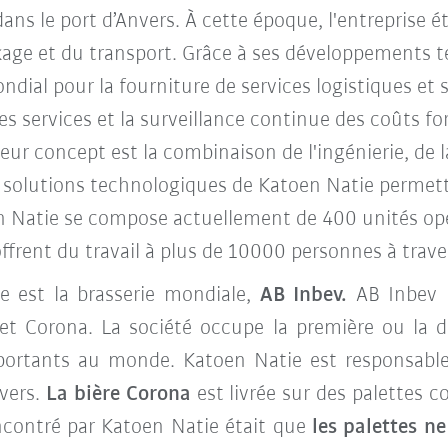
ans le port d’Anvers. À cette époque, l'entreprise é
kage et du transport. Grâce à ses développements 
al pour la fourniture de services logistiques et s
ces services et la surveillance continue des coûts fo
leur concept est la combinaison de l'ingénierie, de l
s solutions technologiques de Katoen Natie permette
 Natie se compose actuellement de 400 unités opé
offrent du travail à plus de 10000 personnes à trav
e est la brasserie mondiale,
AB Inbev.
AB Inbev b
er et Corona. La société occupe la première ou l
portants au monde. Katoen Natie est responsable
vers.
La bière Corona
est livrée sur des palettes
encontré par Katoen Natie était que
les palettes n