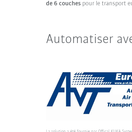
de 6 couches
pour le transport e
Automatiser av
La solution a été fournie par Offical KUKA Syst