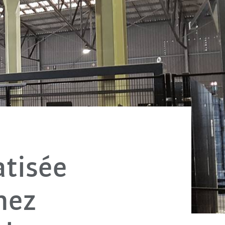
atisée
hez