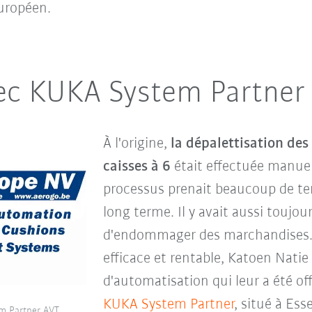
uropéen.
ec KUKA System Partner
À l'origine,
la dépalettisation des
caisses à 6
était effectuée manue
processus prenait beaucoup de tem
long terme. Il y avait aussi toujou
d'endommager des marchandises. 
efficace et rentable, Katoen Nati
d'automatisation qui leur a été of
KUKA System Partner
, situé à Es
em Partner AVT