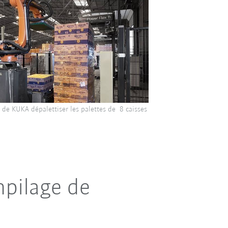
 de KUKA dépalettiser les palettes de 8 caisses
mpilage de