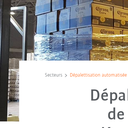
Secteurs
Dépalettisation automatisée 
Dépal
de