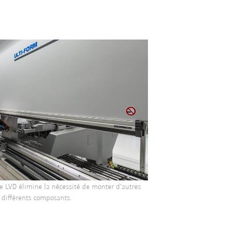
e LVD élimine la nécessité de monter d'autres
s différents composants.