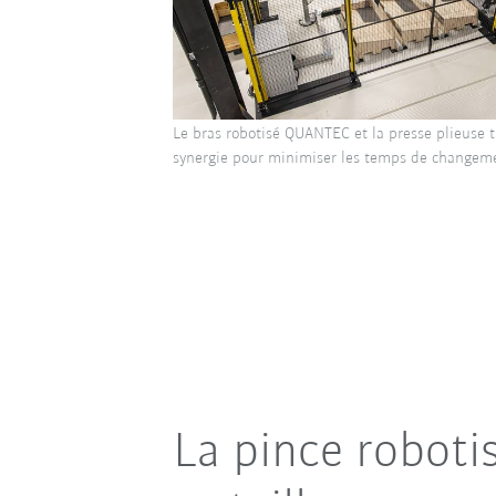
Le bras robotisé QUANTEC et la presse plieuse t
synergie pour minimiser les temps de changem
La pince roboti