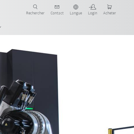
robots pour votre secteur et l'application souhaitée!
Rechercher
Contact
Langue
Login
Acheter