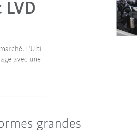
c LVD
marché. L’Ulti-
liage avec une
 formes grandes