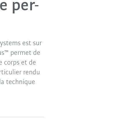
e per-
ystems est sur
eus™ permet de
e corps et de
rticulier rendu
la technique