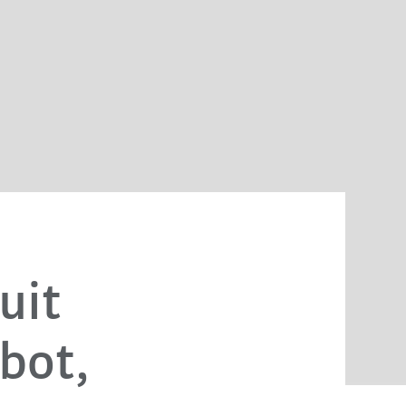
uit
bot,