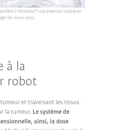
 confère à Morpheus™ une précision unique en
ger les tissus sains.
 à la
r robot
 tumeur et traversant les tissus.
ur la tumeur.
Le système de
nsionnelle, ainsi, la dose