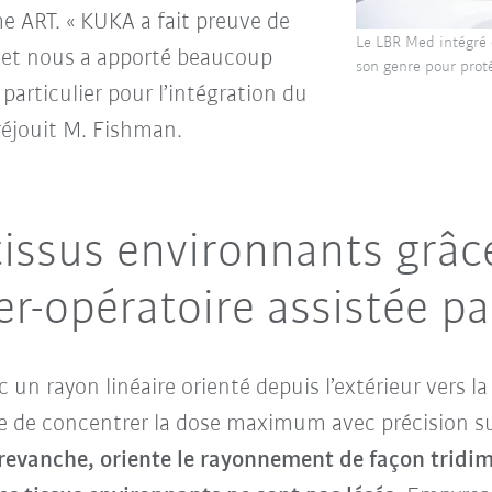
 ART. « KUKA a fait preuve de
Le LBR Med intégré
 et nous a apporté beaucoup
son genre pour proté
particulier pour l’intégration du
 réjouit M. Fishman.
tissus environnants grâce
er-opératoire assistée pa
 un rayon linéaire orienté depuis l’extérieur vers la
cile de concentrer la dose maximum avec précision s
vanche, oriente le rayonnement de façon tridime