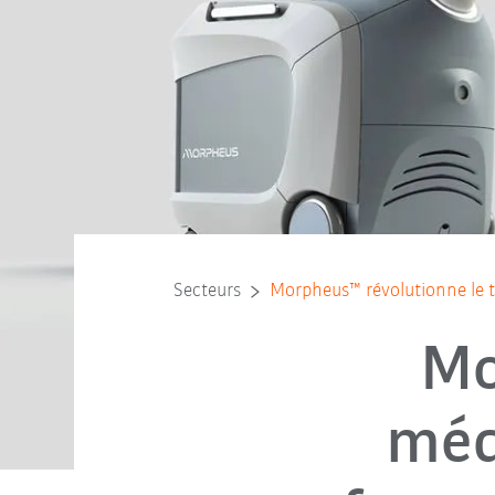
Secteurs
Morpheus™ révolutionne le 
Mo
méd