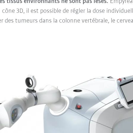
s tissus environnants ne sont pas lésés.
Empyrean
u cône 3D, il est possible de régler la dose individu
iter des tumeurs dans la colonne vertébrale, le cervea