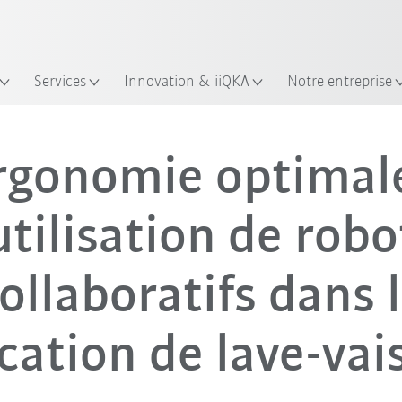
Trouvez des études de cas et des 
KUKA Guide robots
Services
Innovation & iiQKA
Notre entreprise
Vidéo
rgonomie optimale
'utilisation de robo
ollaboratifs dans 
cation de lave-vai