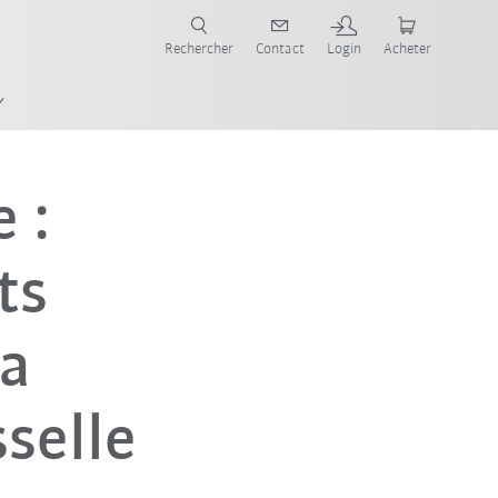
robots pour votre secteur et l'application souhaitée!
Rechercher
Contact
Login
Acheter
 :
ts
la
sselle