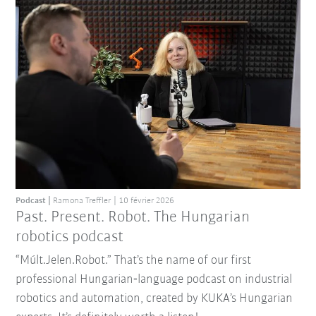
Podcast
Ramona Treffler
10 février 2026
Past. Present. Robot. The Hungarian
robotics podcast
“Múlt.Jelen.Robot.” That’s the name of our first
professional Hungarian‑language podcast on industrial
robotics and automation, created by KUKA’s Hungarian