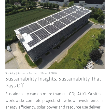
Society
Ramona Treffler
16 avril 2026
Sustainability Insights: Sustainability That
Pays Off
Sustainability can do more than cut CO₂: At KUKA sites
worldwide, concrete projects show how investments in
energy efficiency, solar power and resource use deliver