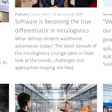
Podcast
Carolin Hort
23 de junio de 2026
Socie
Software is becoming the true
"We
differentiator in intralogistics
our
What defines modern warehouse
pro
automation today? The latest episode of
sol
the Intralogistics Lounge takes a closer
KUKA
look at the trends, challenges and
 AI,
Sust
approaches shaping the field.