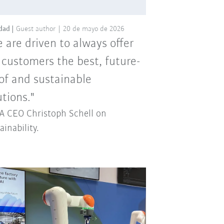
dad
Guest author
20 de mayo de 2026
 are driven to always offer
 customers the best, future-
of and sustainable
utions."
 CEO Christoph Schell on
ainability.