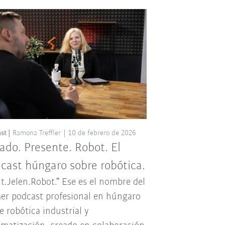
st
Ramona Treffler
10 de febrero de 2026
ado. Presente. Robot. El
cast húngaro sobre robótica.
t.Jelen.Robot.” Ese es el nombre del
er podcast profesional en húngaro
e robótica industrial y