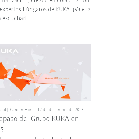
matización, creado en colaboración
expertos húngaros de KUKA. ¡Vale la
 escucharl
dad
Carolin Hort
17 de diciembre de 2025
repaso del Grupo KUKA en
5