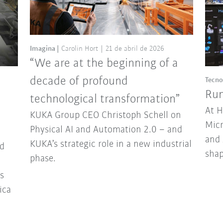
Imagina
Carolin Hort
21 de abril de 2026
“We are at the beginning of a
decade of profound
Tecno
Run
technological transformation”
At 
KUKA Group CEO Christoph Schell on
Micr
Physical AI and Automation 2.0 – and
and 
KUKA’s strategic role in a new industrial
d
sha
phase.
ns
ica