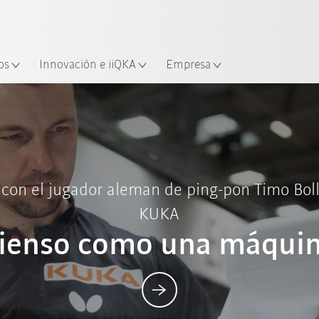
Español / Spanish
industria y aplicación
cación
Empieza a investigar con la n
os
Innovación e iiQKA
Empresa
Posts
 con el jugador aleman de ping-pon Timo Bol
KUKA
ienso como una máqui