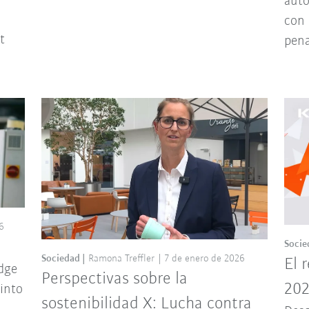
auto
con 
t
pena
6
Socie
Sociedad
Ramona Treffler
7 de enero de 2026
El 
dge
Perspectivas sobre la
202
 into
sostenibilidad X: Lucha contra