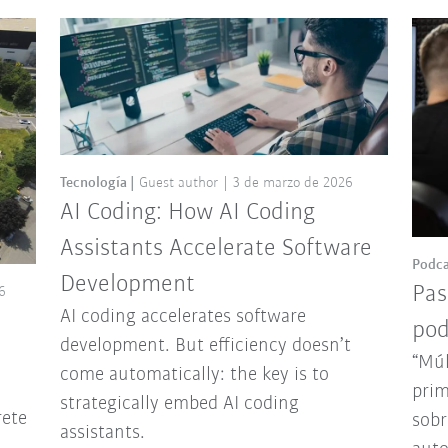
Tecnología
Guest author
3 de marzo de 2026
AI Coding: How AI Coding
Assistants Accelerate Software
Podca
Development
Pas
6
AI coding accelerates software
pod
development. But efficiency doesn’t
“Múl
come automatically: the key is to
prim
strategically embed AI coding
rete
sobr
assistants.