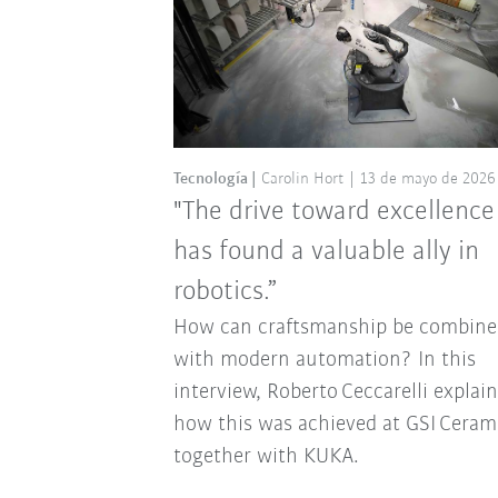
Tecnología
Carolin Hort
13 de mayo de 2026
"The drive toward excellence
has found a valuable ally in
robotics.”
How can craftsmanship be combine
with modern automation? In this
interview, Roberto Ceccarelli explai
how this was achieved at GSI Ceram
together with KUKA.