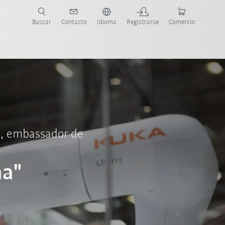
Buscar
Contacto
Idioma
Registrarse
Comercio
ueva Guía de Robots
l, embassador de
na"