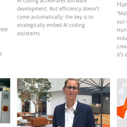
AI coding accelerates software
Hun
development. But efficiency doesn’t
“Múl
come automatically: the key is to
our 
strategically embed AI coding
rete
Hung
assistants.
indu
crea
t
It’s