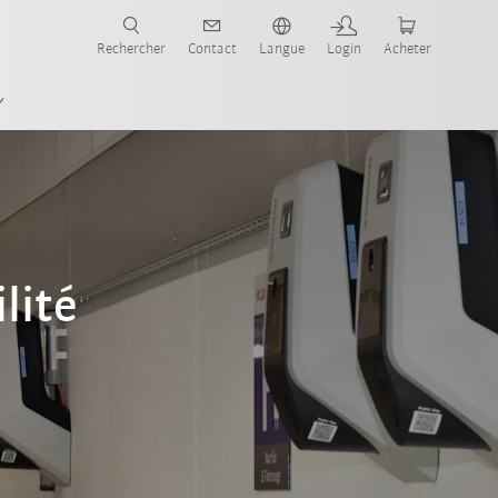
robots pour votre secteur et l'application souhaitée!
Rechercher
Contact
Langue
Login
Acheter
lité