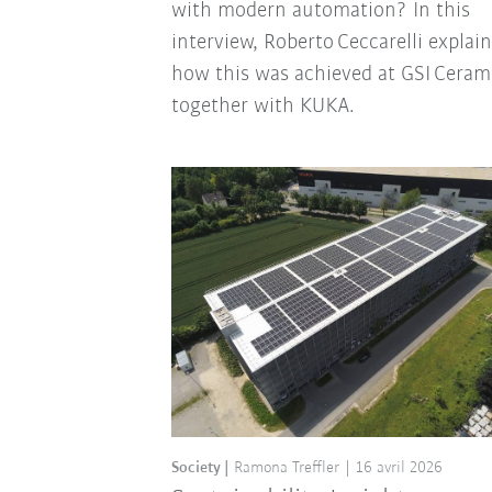
with modern automation? In this
interview, Roberto Ceccarelli explai
how this was achieved at GSI Ceram
together with KUKA.
Society
Ramona Treffler
16 avril 2026