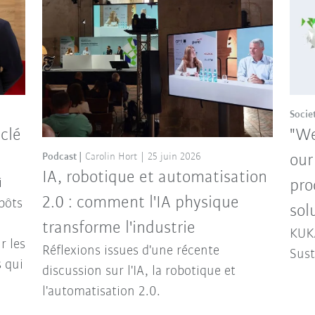
Socie
 clé
"We
Podcast
Carolin Hort
25 juin 2026
our
IA, robotique et automatisation
i
pro
2.0 : comment l'IA physique
pôts
sol
transforme l'industrie
KUKA
r les
Réflexions issues d'une récente
Sust
s qui
discussion sur l'IA, la robotique et
l'automatisation 2.0.