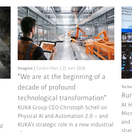
Imagine
Carolin Hort
21 avril 2026
“We are at the beginning of a
decade of profound
Techn
Run
technological transformation”
At 
KUKA Group CEO Christoph Schell on
Micr
Physical AI and Automation 2.0 – and
and 
KUKA’s strategic role in a new industrial
d
sha