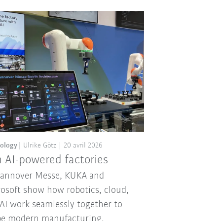
ology
Ulrike Götz
20 avril 2026
 AI-powered factories
Hannover Messe, KUKA and
osoft show how robotics, cloud,
AI work seamlessly together to
pe modern manufacturing.