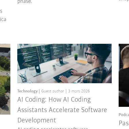
phase.
ns
ica
Technology
Guest author
3 mars 2026
AI Coding: How AI Coding
Assistants Accelerate Software
Podca
Development
Pas