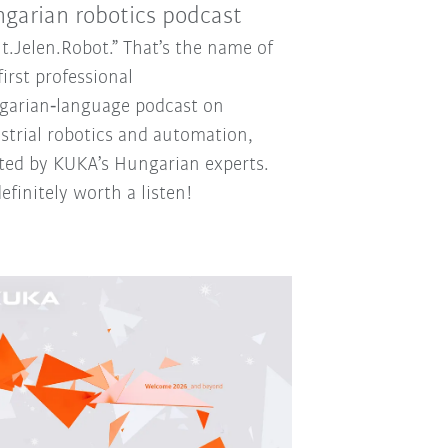
garian robotics podcast
t.Jelen.Robot.” That’s the name of
first professional
arian‑language podcast on
strial robotics and automation,
ted by KUKA’s Hungarian experts.
 definitely worth a listen!