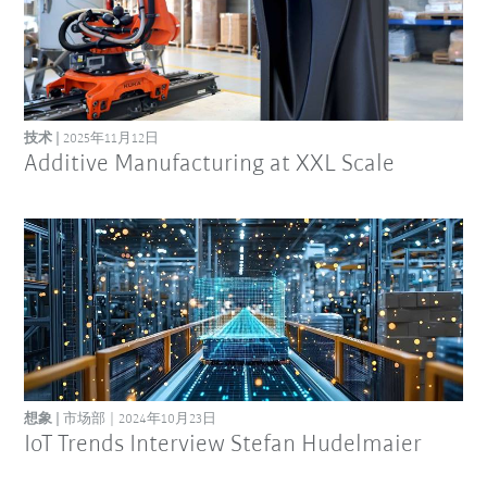
技术
2025年11月12日
Additive Manufacturing at XXL Scale
想象
市场部
2024年10月23日
IoT Trends Interview Stefan Hudelmaier