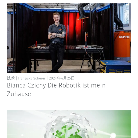
技术
Franziska Scherer
2024年4月25日
Bianca Czichy Die Robotik ist mein
Zuhause