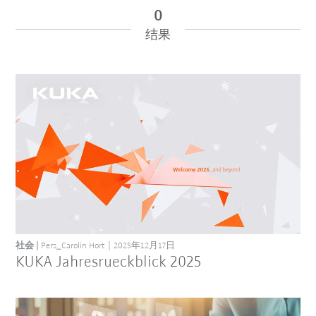
0
结果
iiMagazine 类别
复原
社会
Pers_Carolin Hort
2025年12月17日
KUKA Jahresrueckblick 2025