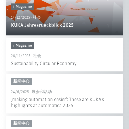
iiMagazine
17/12/2025
-
社会
KUKA Jahresrueckblick 2025
iiMagazine
20/11/2025
-
社会
Sustainability Circular Economy
新闻中心
24/6/2025
-
展会和活动
‚making automation easier‘: These are KUKA's
highlights at automatica 2025
新闻中心