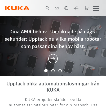
Engelska / English
iiQWorks: Konsekvent digital teknik – från
Better, cheaper, more sustainable – why
Dina AMR-behov – beräknade på några
konfiguration och simulering till
sekunder: Upptäck nu vilka mobila robotar
friction stir welding is the optimal
offlineprogrammering med smidig
solution for battery housings
som passar dina behov bäst.
datautbyte i planering och tillverkning.
Upptäck olika automationslösningar från
KUKA
KUKA erbjuder skräddarsydda
automatiseringslösningar för din bransch. Läs