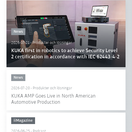
News
2026-07-21
-
Produkter och lösningar
KUKA first in robotics to achieve Security Level
2 certification in accordance with IEC 62443-4-2
News
2026-07-20
-
Produkter och lösningar
KUKA AMP Goes Live in North American
Automotive Production
iiMagazine
2026-06-25
-
Podcast