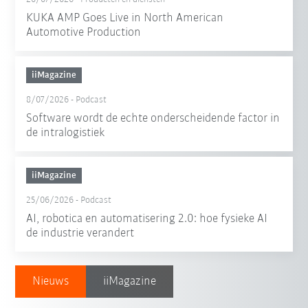
KUKA AMP Goes Live in North American
Automotive Production
iiMagazine
8/07/2026
-
Podcast
Software wordt de echte onderscheidende factor in
de intralogistiek
iiMagazine
25/06/2026
-
Podcast
AI, robotica en automatisering 2.0: hoe fysieke AI
de industrie verandert
Nieuws
iiMagazine