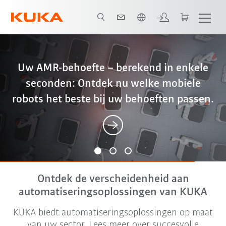
Nederlands / Dutch
Better, cheaper, more sustainable – why
Uw AMR-behoefte – berekend in enkele
iiQWorks: All-in-One Engineering Suite
seconden: Ontdek nu welke mobiele
friction stir welding is the optimal
voor digitale productie
robots het beste bij uw behoeften passen.
solution for battery housings
Ontdek de verscheidenheid aan
automatiseringsoplossingen van KUKA
KUKA biedt automatiseringsoplossingen op maat
van uw sector. Lees meer over succesvolle