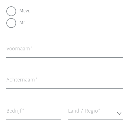
Mevr.
Mr.
Voornaam
Achternaam
Bedrijf
Land / Regio*