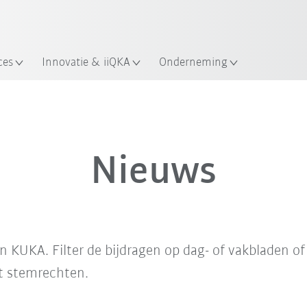
Nederlands / Dutch
ces
Innovatie & iiQKA
Onderneming
Nieuws
van KUKA. Filter de bijdragen op dag- of vakbladen 
t stemrechten.