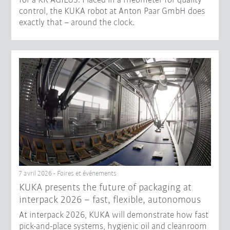
for a KR AGILUS. Placed in a rheometer for quality
control, the KUKA robot at Anton Paar GmbH does
exactly that – around the clock.
7 avril 2026 - Foires et événements
KUKA presents the future of packaging at
interpack 2026 – fast, flexible, autonomous
At interpack 2026, KUKA will demonstrate how fast
pick-and-place systems, hygienic oil and cleanroom