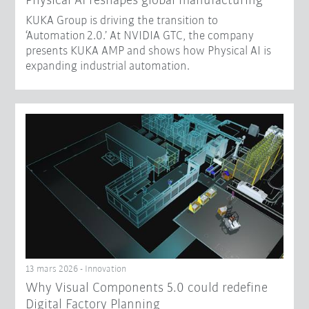
Physical AI reshapes global manufacturing​
KUKA Group is driving the transition to
‘Automation 2.0.’ At NVIDIA GTC, the company
presents KUKA AMP and shows how Physical AI is
expanding industrial automation.
13 mars 2026 - Innovation
Why Visual Components 5.0 could redefine
Digital Factory Planning