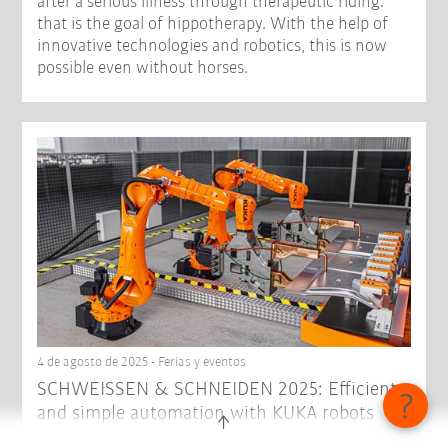
after a serious illness through therapeutic riding:
that is the goal of hippotherapy. With the help of
innovative technologies and robotics, this is now
possible even without horses.
4 de agosto de 2025 - Ferias y eventos
SCHWEISSEN & SCHNEIDEN 2025: Efficient
and simple automation with KUKA robots
Under the motto "Get complex paths on track. But