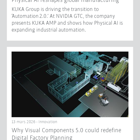
Physical AI reshapes global manufacturing​
KUKA Group is driving the transition to
‘Automation 2.0.’ At NVIDIA GTC, the company
presents KUKA AMP and shows how Physical AI is
expanding industrial automation.
13 mars 2026 - Innovation
Why Visual Components 5.0 could redefine
Digital Factory Planning