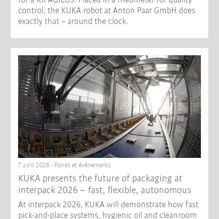
for a KR AGILUS. Placed in a rheometer for quality
control, the KUKA robot at Anton Paar GmbH does
exactly that – around the clock.
7 avril 2026 - Foires et événements
KUKA presents the future of packaging at
interpack 2026 – fast, flexible, autonomous
At interpack 2026, KUKA will demonstrate how fast
pick-and-place systems, hygienic oil and cleanroom