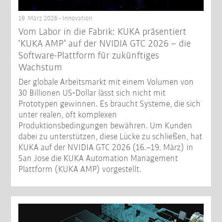
19. März 2026 - Innovation
Vom Labor in die Fabrik: KUKA präsentiert
‘KUKA AMP’ auf der NVIDIA GTC 2026 – die
Software-Plattform für zukünftiges
Wachstum
Der globale Arbeitsmarkt mit einem Volumen von
30 Billionen US‑Dollar lässt sich nicht mit
Prototypen gewinnen. Es braucht Systeme, die sich
unter realen, oft komplexen
Produktionsbedingungen bewähren. Um Kunden
dabei zu unterstützen, diese Lücke zu schließen, hat
KUKA auf der NVIDIA GTC 2026 (16.–19. März) in
San Jose die KUKA Automation Management
Plattform (KUKA AMP) vorgestellt.