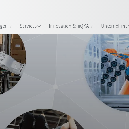
Robot Guide!
Englisch / English
ndort
KUKA Robot Guide ausprobier
gen
Services
Innovation & iiQKA
Unternehme