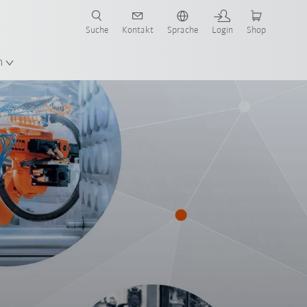
Suche
Kontakt
Sprache
Login
Shop
en!
n