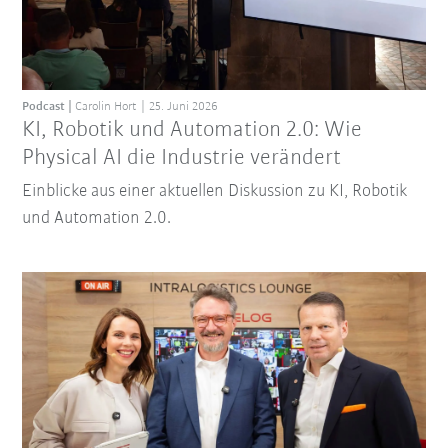
Podcast
Carolin Hort
25. Juni 2026
KI, Robotik und Automation 2.0: Wie
Physical AI die Industrie verändert
Einblicke aus einer aktuellen Diskussion zu KI, Robotik
und Automation 2.0.