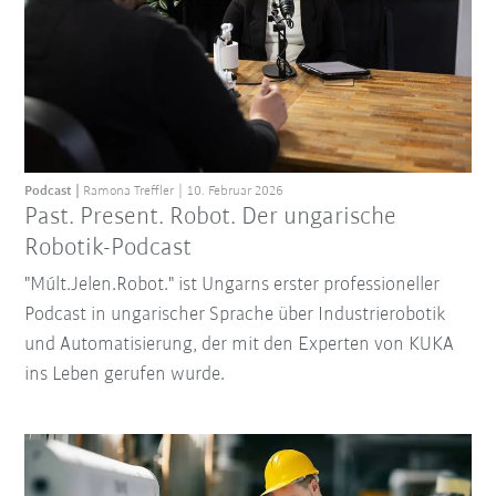
Podcast
Ramona Treffler
10. Februar 2026
Past. Present. Robot. Der ungarische
Robotik-Podcast
"Múlt.Jelen.Robot." ist Ungarns erster professioneller
Podcast in ungarischer Sprache über Industrierobotik
und Automatisierung, der mit den Experten von KUKA
ins Leben gerufen wurde.