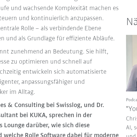
äufe und wachsende Komplexität machen es
steuern und kontinuierlich anzupassen.
Nä
entrale Rolle – als verbindende Ebene
 und als Grundlage für effiziente Abläufe.
innt zunehmend an Bedeutung. Sie hilft,
sse zu optimieren und schnell auf
chzeitig entwickeln sich automatisierte
ligenter, anpassungsfähiger und
er im Alltag.
Podca
es & Consulting bei Swisslog, und Dr.
"Yo
sultant bei KUKA, sprechen in der
Chri
cs Lounge darüber, wie sich diese
AI, 
d welche Rolle Software dabei für moderne
und 