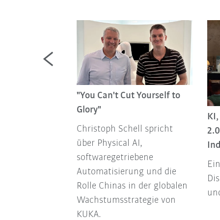
"You Can't Cut Yourself to
s wir tun,
Glory"
KI
re Kunden im
Christoph Schell spricht
2.0
über Physical AI,
Ind
mit Abhijeet
softwaregetriebene
Ein
von KUKA
Automatisierung und die
Dis
einen der
Rolle Chinas in der globalen
un
n Märkte der
Wachstumsstrategie von
KUKA.