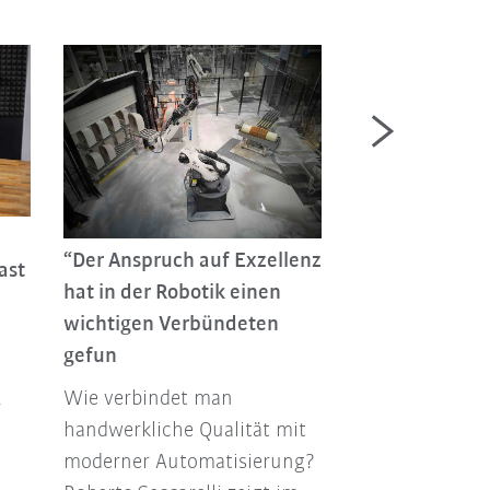
„Wir stehen a
eines Jahrzehn
“Der Anspruch auf Exzellenz
ast
tiefgreifender
hat in der Robotik einen
technologisch
wichtigen Verbündeten
KUKA Group CE
gefun
Schell über Phy
Wie verbindet man
r
(Physical AI) u
handwerkliche Qualität mit
Automation 2.0
moderner Automatisierung?
strategische R