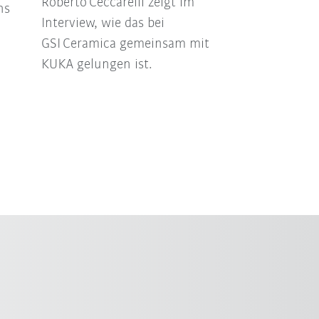
Roberto Ceccarelli zeigt im
ns
in einer neuen 
Interview, wie das bei
Phase.
GSI Ceramica gemeinsam mit
KUKA gelungen ist.