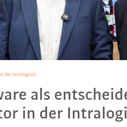
n der Intralogistik
are als entschei
or in der Intralog