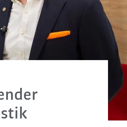
dender
istik