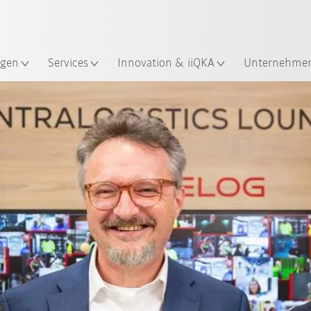
Robot Guide!
Englisch / English
ndort
KUKA Robot Guide ausprobier
gen
Services
Innovation & iiQKA
Unternehme