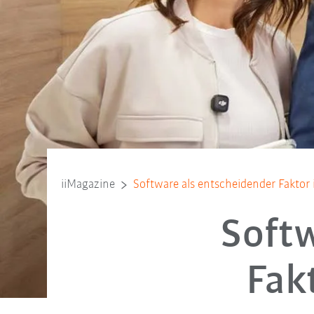
iiMagazine
Software als entscheidender Faktor i
Softw
Fakt