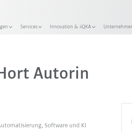
Robot Guide!
Englisch / English
ndort
KUKA Robot Guide ausprobier
gen
Services
Innovation & iiQKA
Unternehme
Hort Autorin
Automatisierung, Software und KI