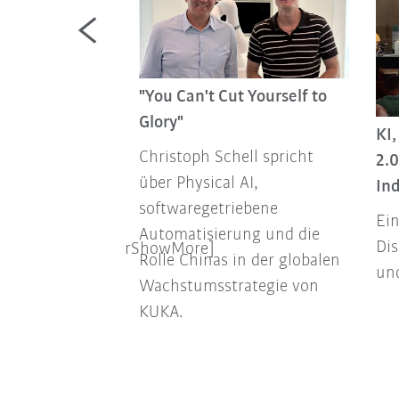
"You Can't Cut Yourself to
Glory"
KI
Christoph Schell spricht
2.0
über Physical AI,
Ind
softwaregetriebene
Ein
eral Label
Automatisierung und die
Dis
/BlogAuthorTeaserShowMore]
Rolle Chinas in der globalen
un
Wachstumsstrategie von
KUKA.