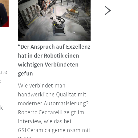
„Wir stehen a
eines Jahrzehn
“Der Anspruch auf Exzellenz
tiefgreifender
hat in der Robotik einen
technologisch
wichtigen Verbündeten
KUKA Group CE
ute
gefun
Schell über Phy
e
Wie verbindet man
(Physical AI) u
handwerkliche Qualität mit
Automation 2.0
moderner Automatisierung?
strategische R
ck
Roberto Ceccarelli zeigt im
in einer neuen 
Interview, wie das bei
Phase.
GSI Ceramica gemeinsam mit