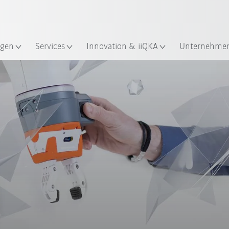
Robot Guide!
Englisch / English
ndort
KUKA Robot Guide ausprobier
gen
Services
Innovation & iiQKA
Unternehme