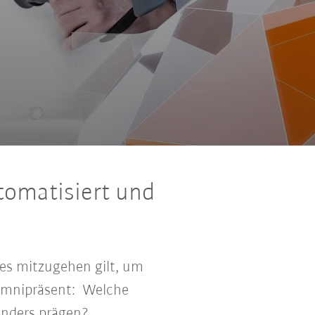
n
utomatisiert und
n es mitzugehen gilt, um
e omnipräsent: Welche
onders prägen?