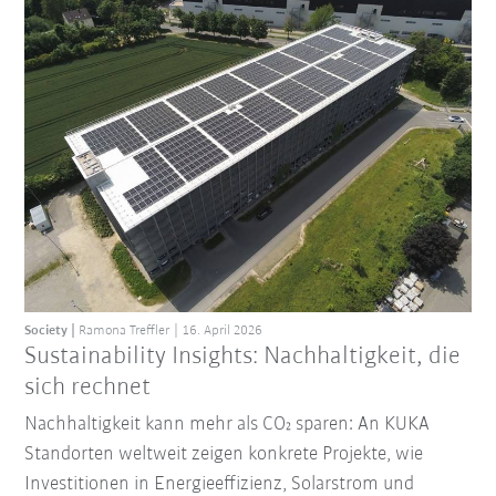
Society
Ramona Treffler
16. April 2026
Sustainability Insights: Nachhaltigkeit, die
sich rechnet
Nachhaltigkeit kann mehr als CO₂ sparen: An KUKA
Standorten weltweit zeigen konkrete Projekte, wie
Investitionen in Energieeffizienz, Solarstrom und