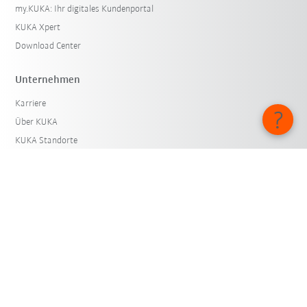
my.KUKA: Ihr digitales Kundenportal
KUKA Xpert
Download Center
Unternehmen
Karriere
Über KUKA
KUKA Standorte
Presse
iiMagazine
Meldekanäle
© KUKA SE & Co. KGaA 2026
Impressum
Datenschutz
Cookie-Einstellungen