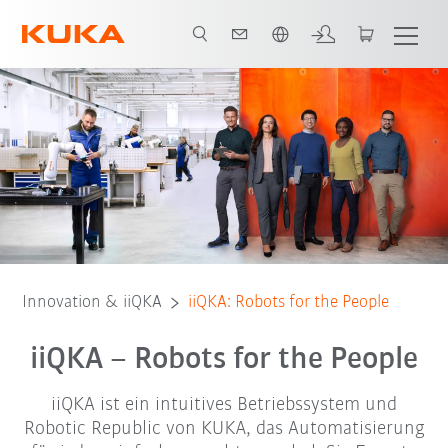
Französisch / French
iiQKA
Components
Erste Schritte
Innovation & iiQKA
iiQKA: Robots for the People
iiQKA – Robots for the People
iiQKA ist ein intuitives Betriebssystem und
Robotic Republic von KUKA, das Automatisierung