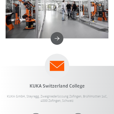
KUKA Switzerland College
KUKA GmbH, Steyregg, Zweigniederlassung Zofingen, Brühlmatten 14C,
4800 Zofingen, Schweiz