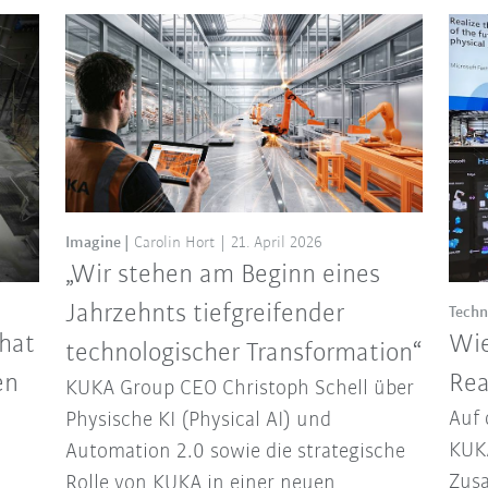
Imagine
Carolin Hort
21. April 2026
„Wir stehen am Beginn eines
Jahrzehnts tiefgreifender
Techn
 hat
Wie
technologischer Transformation“
en
Rea
KUKA Group CEO Christoph Schell über
Auf 
Physische KI (Physical AI) und
KUKA
Automation 2.0 sowie die strategische
Zusa
Rolle von KUKA in einer neuen