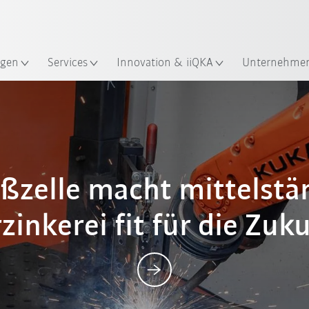
Englisch / English
ndort
gen
Services
Innovation & iiQKA
Unternehme
Posts
ßzelle macht mittelstä
zinkerei fit für die Zuk