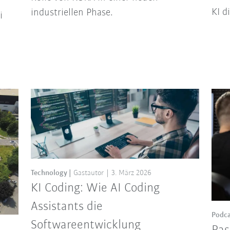
KI d
industriellen Phase.
i
Technology
Gastautor
3. März 2026
KI Coding: Wie AI Coding
Assistants die
Podca
Softwareentwicklung