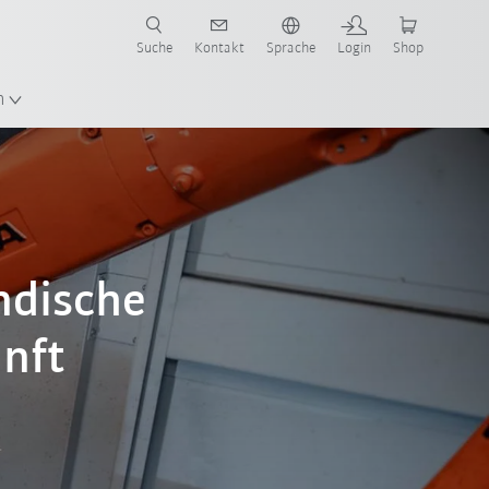
Suche
Kontakt
Sprache
Login
Shop
n
ndische
unft