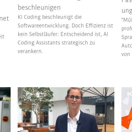
Pas
beschleunigen
ung
KI Coding beschleunigt die
hnet
"Múl
Softwareentwicklung. Doch Effizienz ist
prof
kein Selbstläufer: Entscheidend ist, AI
it
Spra
Coding Assistants strategisch zu
Auto
verankern.
von 
g