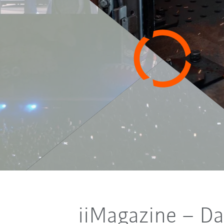
iiMagazine
– Da