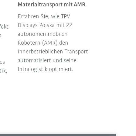
Materialtransport mit AMR
durch AMRs
Erfahren Sie, wie TPV
KRONE optimie
Displays Polska mit 22
Produktionspro
fekt
autonomen mobilen
AMRs: intellig
s
Robotern (AMR) den
Materialflussp
innerbetrieblichen Transport
steigert Effizie
automatisiert und seine
Mitarbeitende
es
Intralogistik optimiert.
die Fertigung z
ik,
i