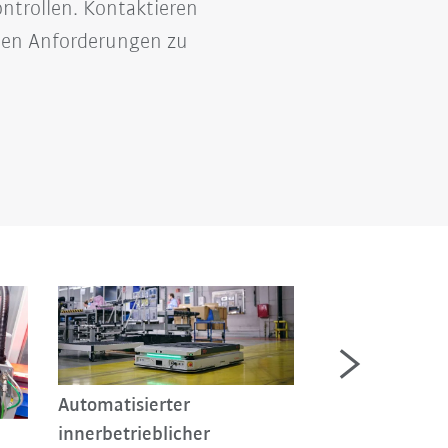
ontrollen. Kontaktieren
hen Anforderungen zu
Automatisierter
innerbetrieblicher
Optimierter Ma