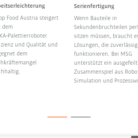
eitserleichterung
Serienfertigung
p Food Austria steigert
Wenn Bauteile in
t dem
Sekundenbruchteilen per
A‑Palettierroboter
sitzen müssen, braucht e
izienz und Qualität und
Lösungen, die zuverlässig
gegnet dem
funktionieren. Bei MSG
chkräftemangel
unterstützt ein ausgefeilt
hhaltig.
Zusammenspiel aus Robot
Simulation und Prozessw