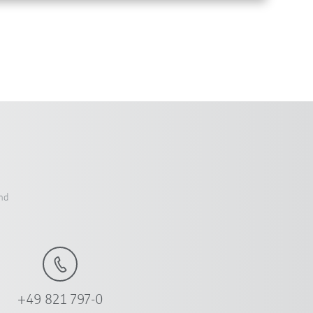
nd
+49 821 797-0