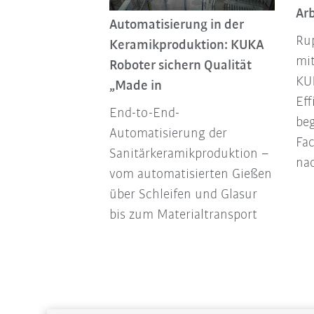
lling für den
Arb
Automatisierung in der
ter
Rup
Keramikproduktion: KUKA
e
mi
Roboter sichern Qualität
 nutzt digitale
KUK
„Made in
ulation und
Eff
End-to-End-
te Prozesse, um
be
Automatisierung der
iche Modelle
Fa
Sanitärkeramikproduktion –
ertigen,
nac
vom automatisierten Gießen
u senken und
über Schleifen und Glasur
nisse zu
bis zum Materialtransport