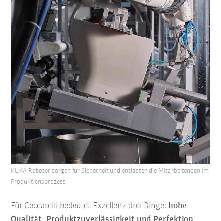
KUKA Roboter sorgen für Sicherheit und entlasten die Mitarbeitenden im
Produktionsprozess
Für Ceccarelli bedeutet Exzellenz drei Dinge:
hohe
Qualität, Produktzuverlässigkeit und Perfektion
.