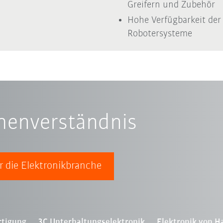
Greifern und Zubehör
Hohe Verfügbarkeit der
Robotersysteme
chenverständnis
 die Elektronikbranche
rtigung
3C Unterhaltungselektronik
Elektronik von H