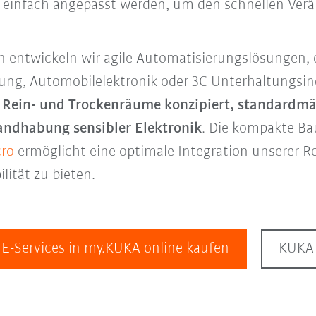
d einfach angepasst werden, um den schnellen Ver
entwickeln wir agile Automatisierungslösungen, d
igung, Automobilelektronik oder 3C Unterhaltungsi
ür Rein- und Trockenräume konzipiert, standardm
andhabung sensibler Elektronik
. Die kompakte Ba
cro
ermöglicht eine optimale Integration unserer R
ität zu bieten.
 E-Services in my.KUKA online kaufen
KUKA 