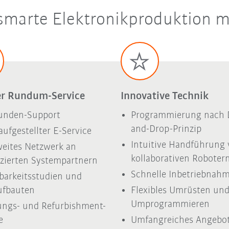
 smarte Elektronikproduktion 
er Rundum-Service
Innovative Technik
unden-Support
Programmierung nach 
and-Drop-Prinzip
 aufgestellter E-Service
Intuitive Handführung
eites Netzwerk an
kollaborativen Roboter
fizierten Systempartnern
Schnelle Inbetriebnah
arkeitsstudien und
ufbauten
Flexibles Umrüsten un
Umprogrammieren
ngs- und Refurbishment-
e
Umfangreiches Angebo