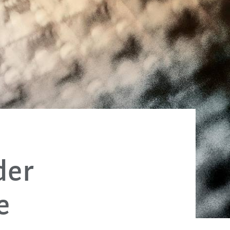
der
e