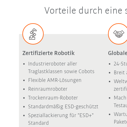
Vorteile durch eine
Zertifizierte Robotik
Global
Industrieroboter aller
24-St
Traglastklassen sowie Cobots
Breit
Flexible AMR-Lösungen
Weltw
Reinraumroboter
zerti
Trockenraum-Roboter
Machb
Testa
Standardmäßig ESD-geschützt
Wartu
Speziallackierung für "ESD+"
Paket
Standard