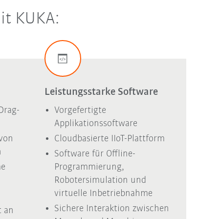
mit KUKA:
Leistungsstarke Software
Drag-
Vorgefertigte
Applikationssoftware
 von
Cloudbasierte IIoT-Plattform
n
Software für Offline-
me
Programmierung,
Robotersimulation und
d
virtuelle Inbetriebnahme
Sichere Interaktion zwischen
t an