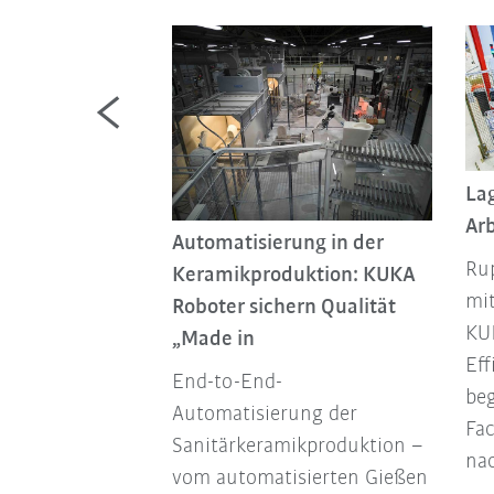
Lag
lling für den
Arb
Automatisierung in der
ter
Rup
Keramikproduktion: KUKA
e
mi
Roboter sichern Qualität
 nutzt digitale
KUK
„Made in
ulation und
Eff
End-to-End-
te Prozesse, um
be
Automatisierung der
iche Modelle
Fa
Sanitärkeramikproduktion –
ertigen,
nac
vom automatisierten Gießen
u senken und