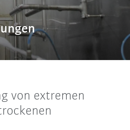
gungen
ng von extremen
 trockenen