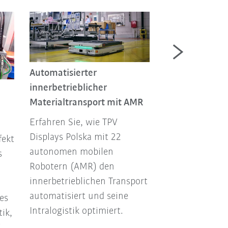
Automatisierter
innerbetrieblicher
Optimierter Ma
Materialtransport mit AMR
durch AMRs
Erfahren Sie, wie TPV
KRONE optimie
Displays Polska mit 22
Produktionspro
fekt
autonomen mobilen
AMRs: intellig
s
Robotern (AMR) den
Materialflussp
innerbetrieblichen Transport
steigert Effizie
automatisiert und seine
Mitarbeitende
es
Intralogistik optimiert.
die Fertigung z
ik,