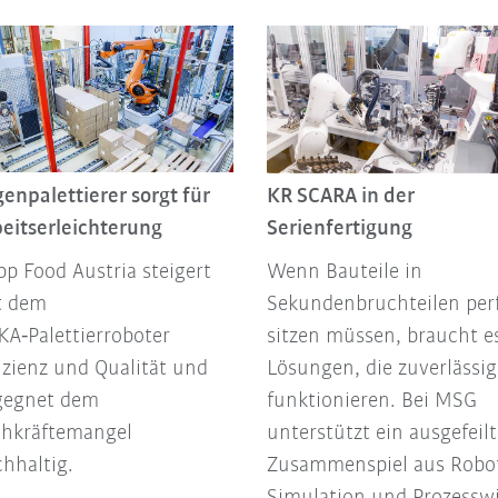
enpalettierer sorgt für
KR SCARA in der
eitserleichterung
Serienfertigung
p Food Austria steigert
Wenn Bauteile in
t dem
Sekundenbruchteilen per
A‑Palettierroboter
sitzen müssen, braucht e
izienz und Qualität und
Lösungen, die zuverlässig
gegnet dem
funktionieren. Bei MSG
chkräftemangel
unterstützt ein ausgefeilt
hhaltig.
Zusammenspiel aus Robot