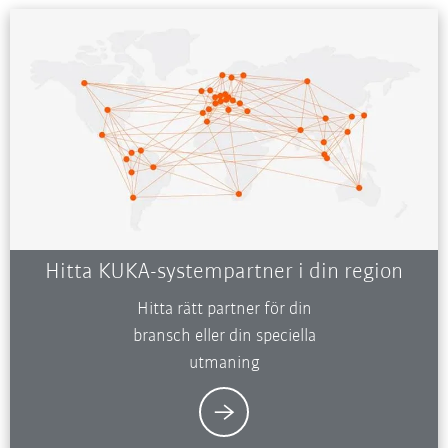
Hitta KUKA-systempartner i din region
Hitta rätt partner för din
bransch eller din speciella
utmaning