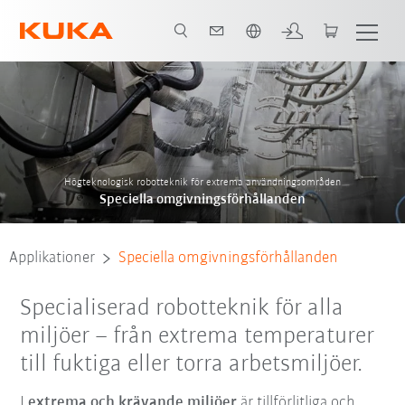
Engelska / English
rsikt över tillämpningar
Kontakt
Kundexempel
Systempartner
Högteknologisk robotteknik för extrema användningsområden
Speciella omgivningsförhållanden
Applikationer
Speciella omgivningsförhållanden
Specialiserad robotteknik för alla
miljöer – från extrema temperaturer
till fuktiga eller torra arbetsmiljöer.
I
extrema och krävande miljöer
är tillförlitliga och