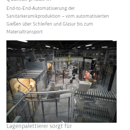
End-to-End-Automatisierung der
Sanitärkeramikproduktion – vom automatisierten
Gießen über Schleifen und Glasur bis zum
Materialtransport
Filter zurücksetzen
Lagenpalettierer sorgt für