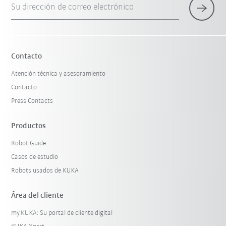
Su dirección de correo electrónico
×
1 Filtro (
España
)
Contacto
Atención técnica y asesoramiento
Contacto
Press Contacts
Productos
Robot Guide
Restablecer filtro
Casos de estudio
Robots usados de KUKA
Área del cliente
my.KUKA: Su portal de cliente digital