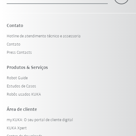
×
1 Filtro (
Brasil
)
Contato
Hotline de atendimento técnico e assessoria
Contato
Press Contacts
Produtos & Serviços
Robot Guide
Resetar filtro
Estudos de Casos
Robôs usados KUKA
Área de cliente
my.KUKA: O seu portal de cliente digital
KUKA Xpert