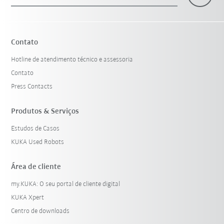
×
1 Filtro (
Portugal
)
Contato
Hotline de atendimento técnico e assessoria
Contato
Press Contacts
Produtos & Serviços
Estudos de Casos
Resetar filtro
KUKA Used Robots
Área de cliente
my.KUKA: O seu portal de cliente digital
KUKA Xpert
Centro de downloads