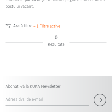
postului vacant.
Arată filtre
–
1
Filtre active
0
Rezultate
Abonați-vă la KUKA Newsletter
Adresa dvs. de e-mail
×
1 Filtre (
Romania
)