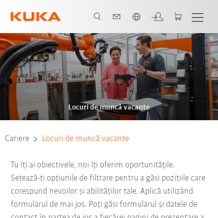
Română / Romanian
Locuri de muncă vacante
Cariere
Locuri de muncă vacante
Tu îți ai obiectivele, noi îți oferim oportunitățile.
Setează-ți opțiunile de filtrare pentru a găsi pozițiile care
corespund nevoilor și abilităților tale. Aplică utilizând
formularul de mai jos. Poți găsi formularul și datele de
contact în partea de jos a fiecărei pagini de prezentare a