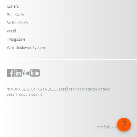
Cariera
Prin KUKA
Sediile KUKA
Presă
iiMagazine
Whistleblower System
© KUKA SE & Co. KGaA 2026
Casetă tehnică
Protecția datelor
Setări module cookie
română - România