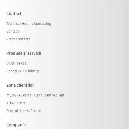
Contact
Technical Hotline Consulting
Contact
Press Contacts
Produse şi servicii
Studii de caz
Resetează filtre
Roboți KUKA folosiți
Zona clienților
my.KUKA: Portal digital pentru clienți
KUKA Xpert
Centrul de descărcare
Companie