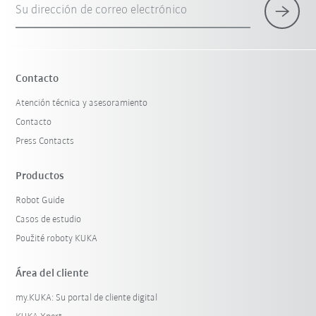
Su dirección de correo electrónico
×
1 Filtro (
Mexico
)
Contacto
Atención técnica y asesoramiento
Contacto
Press Contacts
Productos
Robot Guide
Restablecer filtro
Casos de estudio
Použité roboty KUKA
Área del cliente
my.KUKA: Su portal de cliente digital