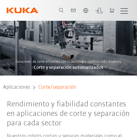
span / Spanish
sumen de aplicaciones
Contacto
references
Socios de sistemas
Soluciones de corte eficientes con la tecnología robótica más moderna
Corte y separación automatizados
Aplicaciones
Corte/separación
Rendimiento y fiabilidad constantes
en aplicaciones de corte y separación
para cada sector
Nuestros robots cortan y separan materiales como el