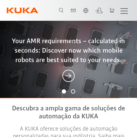
Português / Portuguese
Better, cheaper, more sustainable – why
Your AMR requirements – calculated in
seconds: Discover now which mobile
friction stir welding is the optimal
robots are best suited to your needs.
solution for battery housings
Descubra a ampla gama de soluções de
automação da KUKA
A KUKA oferece soluções de automação
personalizadas para sua indústria. Saiba mais