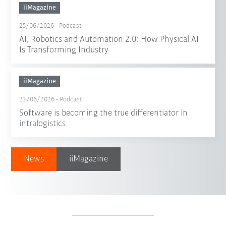
iiMagazine
25/06/2026
-
Podcast
AI, Robotics and Automation 2.0: How Physical AI
Is Transforming Industry
iiMagazine
23/06/2026
-
Podcast
Software is becoming the true differentiator in
intralogistics
News
iiMagazine