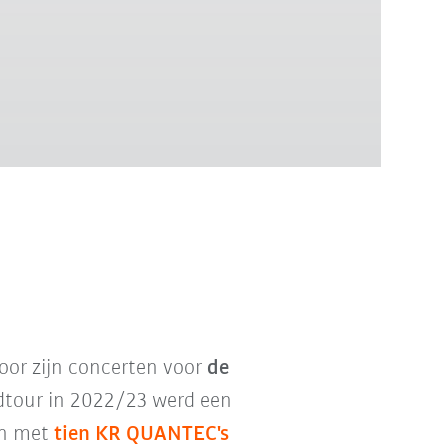
oor zijn concerten voor
de
ldtour in 2022/23 werd een
en met
tien KR QUANTEC's