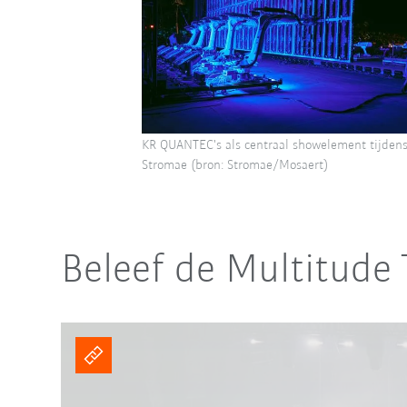
KR QUANTEC's als centraal showelement tijdens
Stromae (bron: Stromae/Mosaert)
Beleef de Multitude 