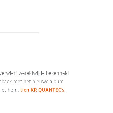
ë verwierf wereldwijde bekenheid
omeback met het nieuwe album
met hem:
tien KR QUANTEC's
.