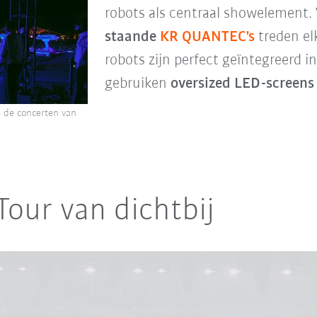
robots als centraal showelement.
staande
KR QUANTEC's
treden el
robots zijn perfect geïntegreerd 
gebruiken
oversized LED-screens
 de concerten van
Tour van dichtbij