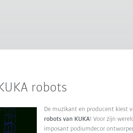
 KUKA robots
De muzikant en producent kiest v
robots van KUKA
! Voor zijn were
imposant podiumdecor ontworp