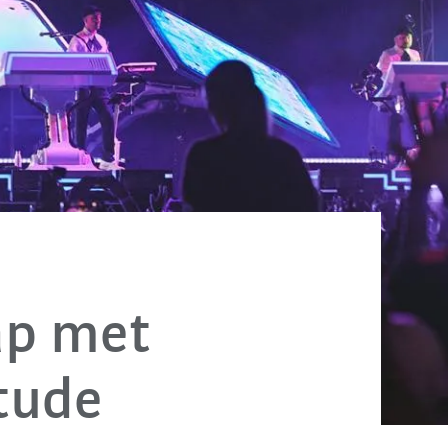
ap met
tude