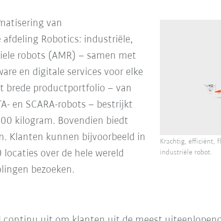
atisering van
 afdeling Robotics: industriële,
iele robots (AMR) – samen met
are en digitale services voor elke
t brede productportfolio – van
TA- en SCARA-robots – bestrijkt
.300 kilogram. Bovendien biedt
n. Klanten kunnen bijvoorbeeld in
Krachtig, efficiënt,
locaties over de hele wereld
industriële robot.
olingen bezoeken.
 continu uit om klanten uit de meest uiteenlopend