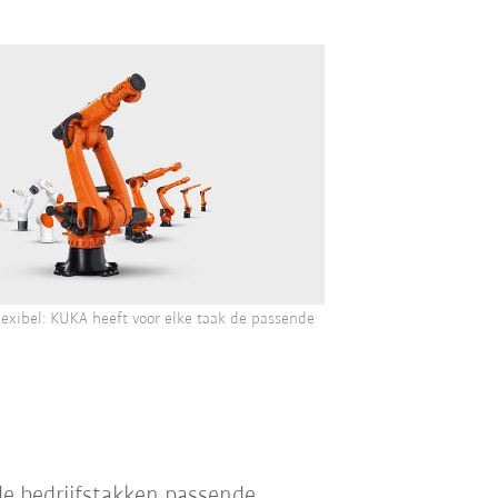
 flexibel: KUKA heeft voor elke taak de passende
e bedrijfstakken passende