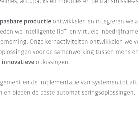
elines, accupacks en modules en de transmissie-a
anpasbare productie
ontwikkelen en integreren we 
den we intelligente IIoT- en virtuele inbedrijfnam
derneming.
Onze kernactiviteiten ontwikkelen we v
 oplossingen voor de samenwerking tussen mens e
n
innovatieve
oplossingen.
ement en de implementatie van systemen tot after-
n en bieden de beste automatiseringsoplossingen.