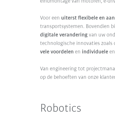
eindmontage van motoren, e-driv
Voor een
uiterst flexibele en a
transportsystemen. Bovendien bie
digitale verandering
van uw on
technologische innovaties zoals
vele voordelen
en
individuele
e
Van engineering tot projectmanag
op de behoeften van onze klante
Robotics