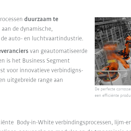
processen
duurzaam te
 aan de dynamische,
de auto- en luchtvaartindustrie.
everanciers
van geautomatiseerde
en is het Business Segment
st voor innovatieve verbindigns-
n uitgebreide range aan
De perfecte carrosse
een efficiënte produ
iciënte Body-in-White verbindingsprocessen, lijm-e