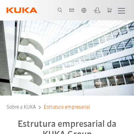
Português / Portuguese
Systems
Robotics
Swisslog
Swisslog Healthcare
China
Sobre a KUKA
Estrutura empresarial
Estrutura empresarial da