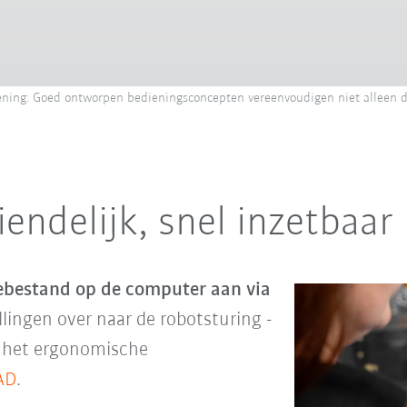
ening: Goed ontworpen bedieningsconcepten vereenvoudigen niet alleen 
endelijk, snel inzetbaar
ebestand op de computer aan via
llingen over naar de robotsturing -
p het ergonomische
AD
.