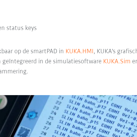
en status keys
ikbaar op de smartPAD in
KUKA.HMI
, KUKA's grafisc
geïntegreerd in de simulatiesoftware
KUKA.Sim
e
rammering.