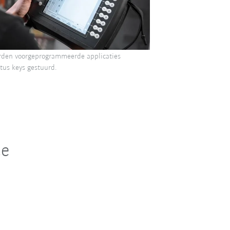
den voorgeprogrammeerde applicaties
tus keys gestuurd.
ce