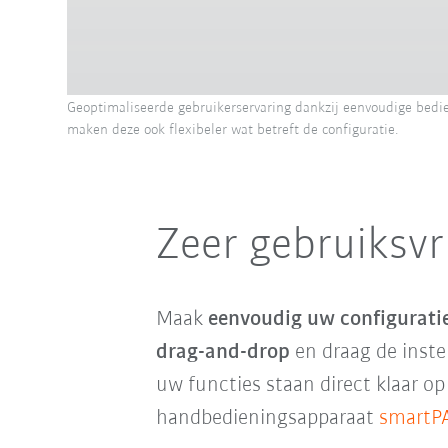
Geoptimaliseerde gebruikerservaring dankzij eenvoudige bedi
maken deze ook flexibeler wat betreft de configuratie.
Zeer gebruiksvri
Maak
eenvoudig uw configurati
drag-and-drop
en draag de inste
uw functies staan direct klaar o
handbedieningsapparaat
smartP