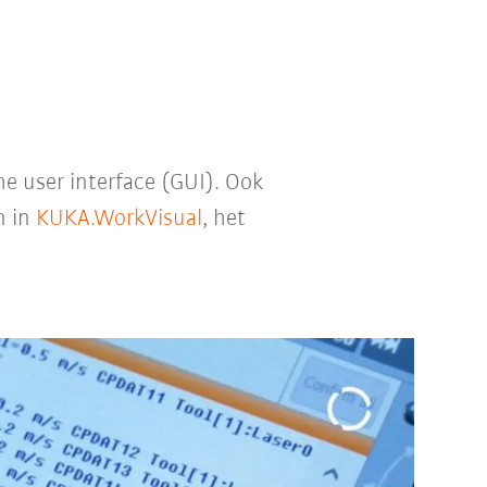
he user interface (GUI). Ook
n in
KUKA.WorkVisual
, het