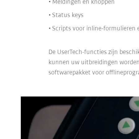
Meldingen en knoppen
Status keys
Scripts voor inline-formulieren 
De UserTech-functies zijn besch
kunnen uw uitbreidingen worden 
softwarepakket voor offlineprog