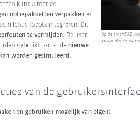
chten kunt u met de
gen optiepakketten verpakken
en
schillende robots integreren. Dit
erfouten te vermijden
. De user
Op de smartPAD wor
eenvoudig via de sta
rden gebruikt, zodat de
nieuwe
kan worden gesimuleerd
.
cties van de gebruikersinterfa
ken en gebruiken mogelijk van eigen: