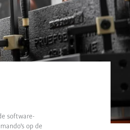
de software-
mmando's op de