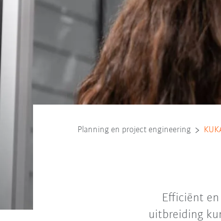
Planning en project engineering
KUKA
Efficiënt e
uitbreiding k