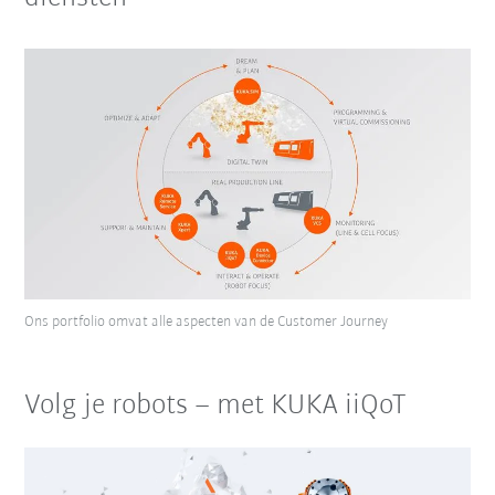
Ons portfolio omvat alle aspecten van de Customer Journey
Volg je robots – met KUKA iiQoT